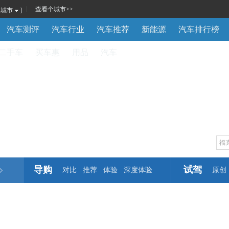
|
查看
个城市
>>
换城市
]
汽车测评
汽车行业
汽车推荐
新能源
汽车排行榜
二手车
买车惠
用品
汽车
导购
试驾
对比
推荐
体验
深度体验
原创