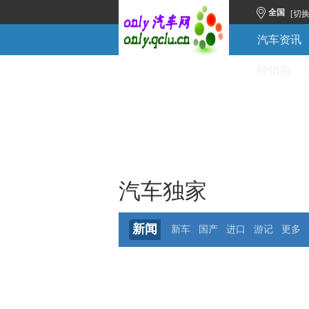
全国
[切
汽车资讯
经销商
汽车独家
新闻
新车
国产
进口
游记
更多